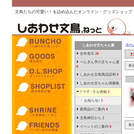
文鳥たちの可愛い！を詰め込んだオンライン・グッズショップ
ホー
しあわせ文ちゃん集
全件表示
26
▼
ぺんぎん亭の文ちゃん達
表
9
しあわせ文鳥商品説明
4
しあわせ文ちゃん画像集
ﾌﾞﾘｰﾀﾞｰさん情報
1
・
お知らせ♪
1
新商品のご案内
4
文鳥神社から
2
表
イベントのご案内
6