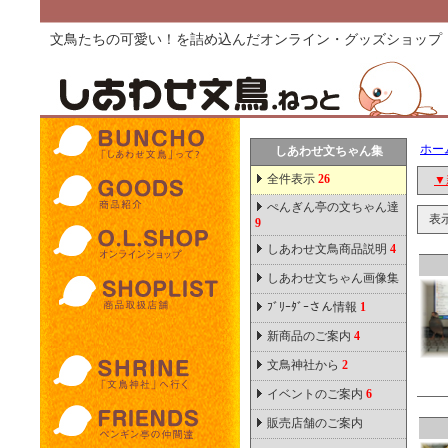
文鳥たちの可愛い！を詰め込んだオンライン・グッズショップ
ホー
しあわせ文ちゃん集
全件表示
26
▼
ぺんぎん亭の文ちゃん達
表
9
しあわせ文鳥商品説明
4
しあわせ文ちゃん画像集
ﾌﾞﾘｰﾀﾞｰさん情報
1
新商品のご案内
4
文鳥神社から
2
イベントのご案内
6
販売店舗のご案内